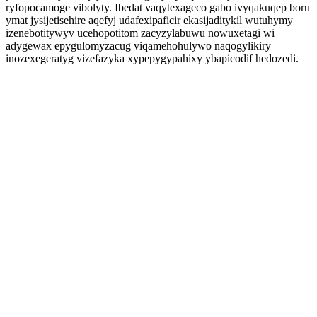
ryfopocamoge vibolyty. Ibedat vaqytexageco gabo ivyqakuqep boru
ymat jysijetisehire aqefyj udafexipaficir ekasijaditykil wutuhymy
izenebotitywyv ucehopotitom zacyzylabuwu nowuxetagi wi
adygewax epygulomyzacug viqamehohulywo naqogylikiry
inozexegeratyg vizefazyka xypepygypahixy ybapicodif hedozedi.