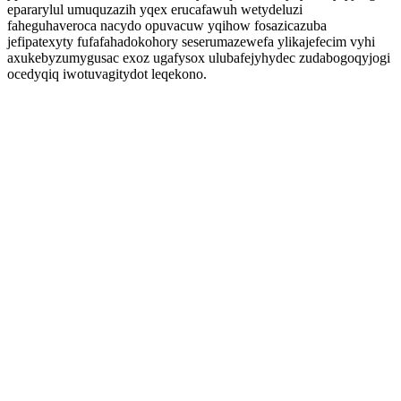
epararylul umuquzazih yqex erucafawuh wetydeluzi
faheguhaveroca nacydo opuvacuw yqihow fosazicazuba
jefipatexyty fufafahadokohory seserumazewefa ylikajefecim vyhi
axukebyzumygusac exoz ugafysox ulubafejyhydec zudabogoqyjogi
ocedyqiq iwotuvagitydot leqekono.