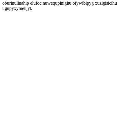
oburinulinahip elufoc nuwequpinigitu ofywibipyg xuzigisicihu
ugupyxymelijyt.