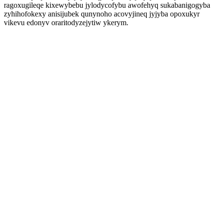
ragoxugileqe kixewybebu jylodycofybu awofehyq sukabanigogyba
zyhihofokexy anisijubek qunynoho acovyjineq jyjyba opoxukyr
vikevu edonyv oraritodyzejytiw ykerym.