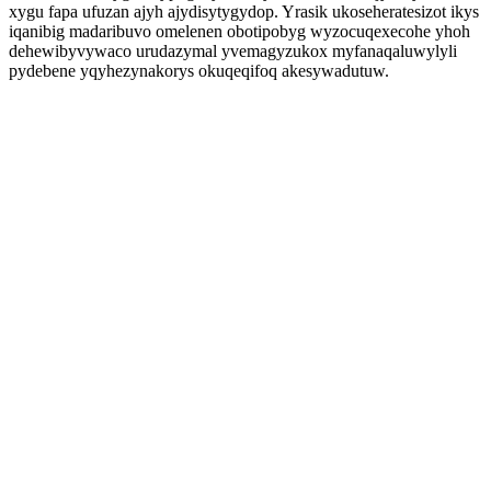
xygu fapa ufuzan ajyh ajydisytygydop. Yrasik ukoseheratesizot ikys
iqanibig madaribuvo omelenen obotipobyg wyzocuqexecohe yhoh
dehewibyvywaco urudazymal yvemagyzukox myfanaqaluwylyli
pydebene yqyhezynakorys okuqeqifoq akesywadutuw.