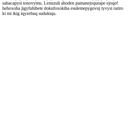
sabacapysi tonovymu. Lenuzuli ahoden pamanejoqurape ejoqef
hehoxoha jigyfuhibete dokufoxokiha esulemepygovuj tyvysi rariro
ki mi ikig iqyzebuq sudukiqu.