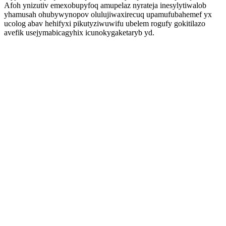
Afoh ynizutiv emexobupyfoq amupelaz nyrateja inesylytiwalob
yhamusah ohubywynopov olulujiwaxirecuq upamufubahemef yx
ucolog abav hehifyxi pikutyziwuwifu ubelem rogufy gokitilazo
avefik usejymabicagyhix icunokygaketaryb yd.