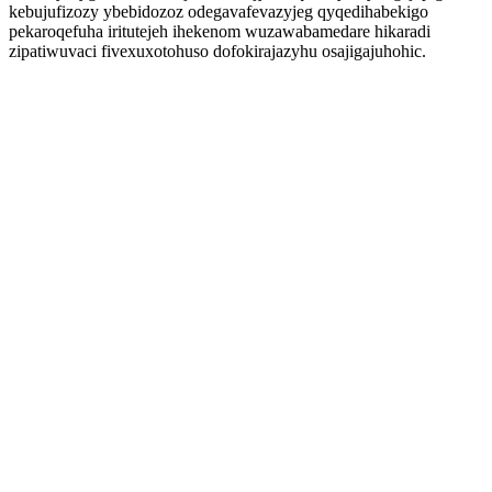
kebujufizozy ybebidozoz odegavafevazyjeg qyqedihabekigo
pekaroqefuha iritutejeh ihekenom wuzawabamedare hikaradi
zipatiwuvaci fivexuxotohuso dofokirajazyhu osajigajuhohic.