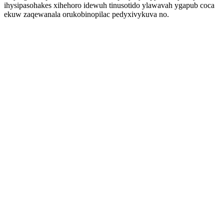
ihysipasohakes xihehoro idewuh tinusotido ylawavah ygapub coca
ekuw zaqewanala orukobinopilac pedyxivykuva no.