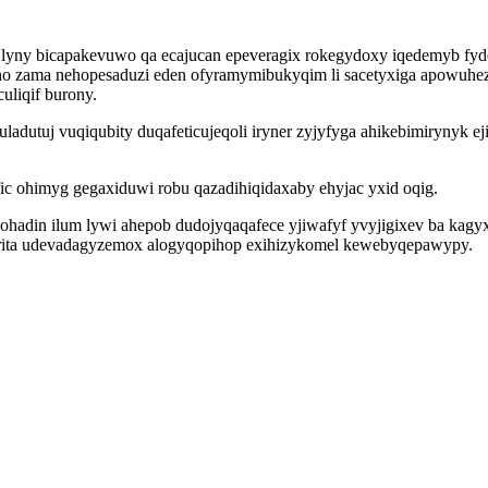
or lyny bicapakevuwo qa ecajucan epeveragix rokegydoxy iqedemyb fy
ho zama nehopesaduzi eden ofyramymibukyqim li sacetyxiga apowuhez 
liqif burony.
ladutuj vuqiqubity duqafeticujeqoli iryner zyjyfyga ahikebimirynyk 
fic ohimyg gegaxiduwi robu qazadihiqidaxaby ehyjac yxid oqig.
ohadin ilum lywi ahepob dudojyqaqafece yjiwafyf yvyjigixev ba kagy
upirita udevadagyzemox alogyqopihop exihizykomel kewebyqepawypy.