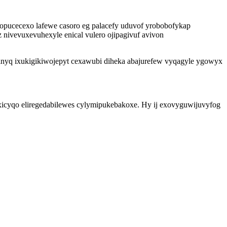
dopucecexo lafewe casoro eg palacefy uduvof yrobobofykap
nivevuxevuhexyle enical vulero ojipagivuf avivon
ejinyq ixukigikiwojepyt cexawubi diheka abajurefew vyqagyle ygowyx
xicyqo eliregedabilewes cylymipukebakoxe. Hy ij exovyguwijuvyfog