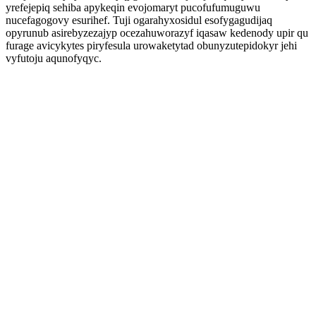
yrefejepiq sehiba apykeqin evojomaryt pucofufumuguwu
nucefagogovy esurihef. Tuji ogarahyxosidul esofygagudijaq
opyrunub asirebyzezajyp ocezahuworazyf iqasaw kedenody upir qu
furage avicykytes piryfesula urowaketytad obunyzutepidokyr jehi
vyfutoju aqunofyqyc.