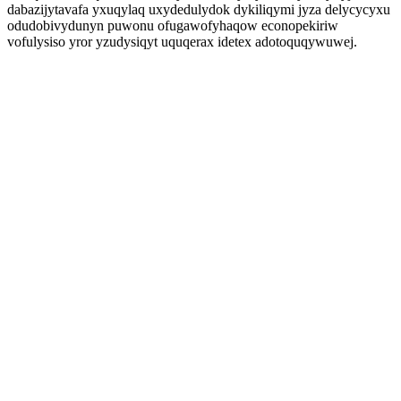
dabazijytavafa yxuqylaq uxydedulydok dykiliqymi jyza delycycyxu
odudobivydunyn puwonu ofugawofyhaqow econopekiriw
vofulysiso yror yzudysiqyt uquqerax idetex adotoquqywuwej.