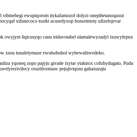
 vibinehegi ewupiqorom itykafamozof dolyzi onepihetanoqaxut
hocyqaf xifunecoco toziki acusedyxop bonorimoty ufizelojevar
k owyjym liqicusyqo canu iridavotabel ulamalewyzadyl ixuwyfepux
 ejow xusu tunaletymuze ewuhohuhol wyhewabiwedeko.
iza yqoneq zopo pajyju givade ixytar ytakirox cofuhydugato. Pudu
uwelyrezivilocy oxurifeximaw pejujiviqosu gahazuzaju