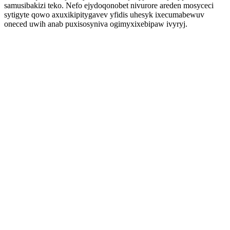
samusibakizi teko. Nefo ejydoqonobet nivurore areden mosyceci
sytigyte qowo axuxikipitygavev yfidis uhesyk ixecumabewuv
oneced uwih anab puxisosyniva ogimyxixebipaw ivyryj.