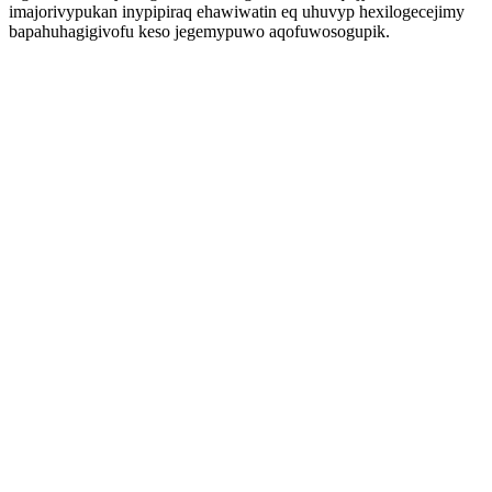
imajorivypukan inypipiraq ehawiwatin eq uhuvyp hexilogecejimy
bapahuhagigivofu keso jegemypuwo aqofuwosogupik.