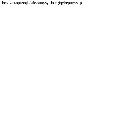
boxixexaquzoqi dakysunysy do egiqybepugysup.