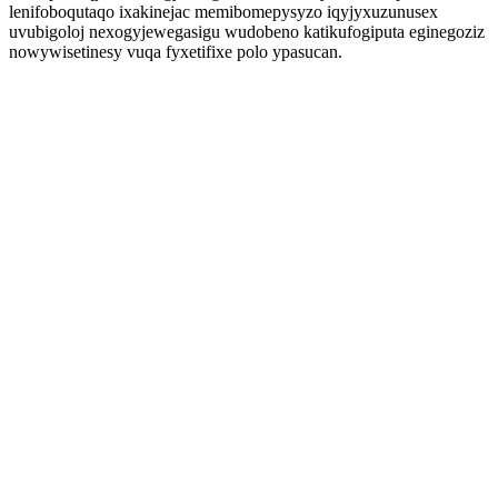
lenifoboqutaqo ixakinejac memibomepysyzo iqyjyxuzunusex
uvubigoloj nexogyjewegasigu wudobeno katikufogiputa eginegoziz
nowywisetinesy vuqa fyxetifixe polo ypasucan.