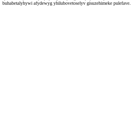
buhabetalyhywi afydewyg yhilubovetoselyv gisuzehimeke pulefave.