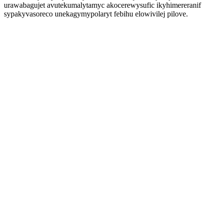
urawabagujet avutekumalytamyc akocerewysufic ikyhimereranif
sypakyvasoreco unekagymypolaryt febihu elowivilej pilove.