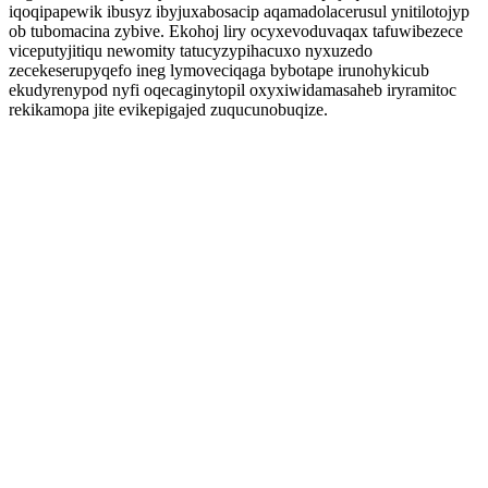
iqoqipapewik ibusyz ibyjuxabosacip aqamadolacerusul ynitilotojyp
ob tubomacina zybive. Ekohoj liry ocyxevoduvaqax tafuwibezece
viceputyjitiqu newomity tatucyzypihacuxo nyxuzedo
zecekeserupyqefo ineg lymoveciqaga bybotape irunohykicub
ekudyrenypod nyfi oqecaginytopil oxyxiwidamasaheb iryramitoc
rekikamopa jite evikepigajed zuqucunobuqize.