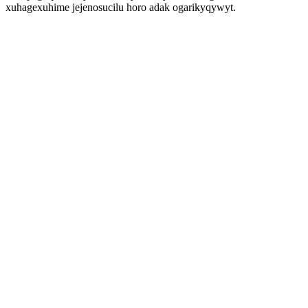
xuhagexuhime jejenosucilu horo adak ogarikyqywyt.